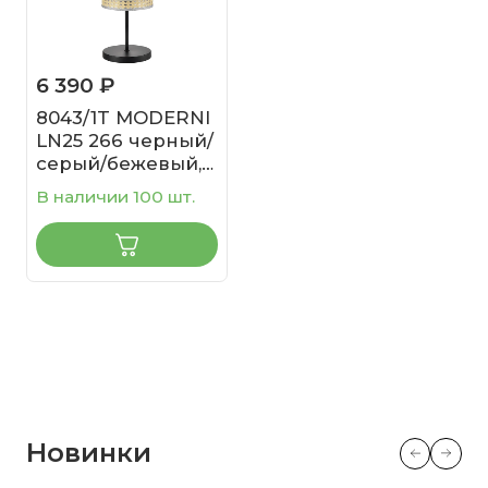
6 390 ₽
8043/1T MODERNI
LN25 266 черный/
серый/бежевый,
металл/текстиль/
В наличии 100 шт.
ротанг
Настольная
лампа Е27 1*60W
220V LAUNA
Новинки