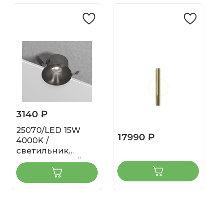
3140 ₽
25070/LED 15W
17990 ₽
4000K /
светильник
встраиваемый
светодиодный /
титан