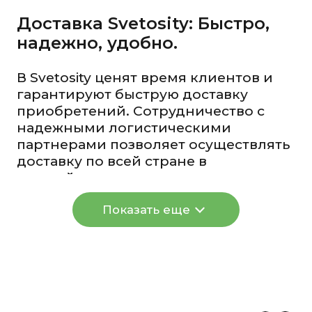
Доставка Svetosity: Быстро,
надежно, удобно.
В Svetosity ценят время клиентов и
гарантируют быструю доставку
приобретений. Сотрудничество с
надежными логистическими
партнерами позволяет осуществлять
доставку по всей стране в
кратчайшие сроки.
При оформлении покупки
Показать еще
предоставляется возможность
выбрать наиболее удобный способ
получения: курьерская служба
доставит заказ по указанному адресу,
либо можно забрать его
самостоятельно из ближайшего
пункта самовывоза. Каждый товар