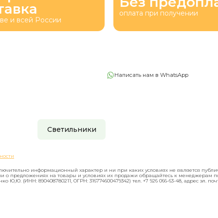
Без предопл
тавка
оплата при получении
ве и всей России
Написать нам в WhatsApp
Светильники
ности
лючительно информационный характер и ни при каких условиях не является публ
и о предложениях на товары и условиях их продажи обращайтесь к менеджерам п
Ю. (ИНН: 890408780211, ОГРН: 316774600479342) тел. +7 926 066-63-48, адрес эл. по