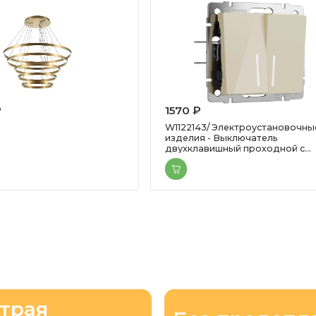
₽
1570 ₽
W1122143/ Электроустановочны
изделия - Выключатель
двухклавишный проходной с
подсветкой (айвори акрил)
трая