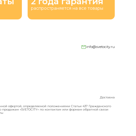
аты
2 года гарантия
распространяется на все товары
info@svetocity.ru
Доставка
ичной офертой, определяемой положениями Статьи 437 Гражданского
о продажам «SVETOCITY» по контактам или формам обратной связи
чты