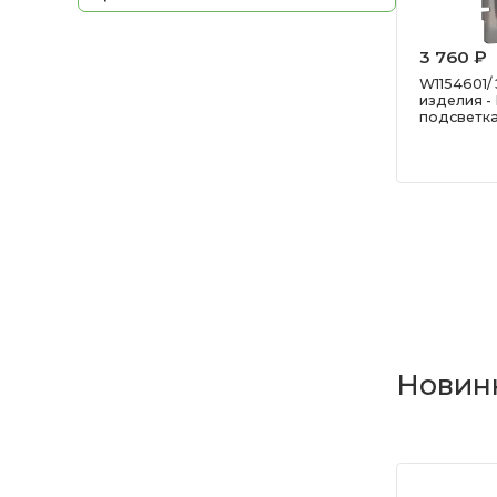
3 760 ₽
W1154601/
изделия -
подсветка
Новин