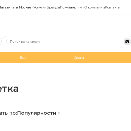
агазины в Москве
Услуги
Бренды
Покупателям
О компании
Контакты
Бра
Споты
етка
ть по:
Популярности