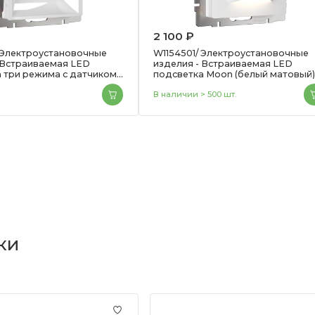
2 100 ₽
 Электроустановочные
W1154501/ Электроустановочные
 Встраиваемая LED
изделия - Встраиваемая LED
 три режима с датчиком
подсветка Moon (белый матовый
движения (белый)
В наличии > 500 шт.
ки