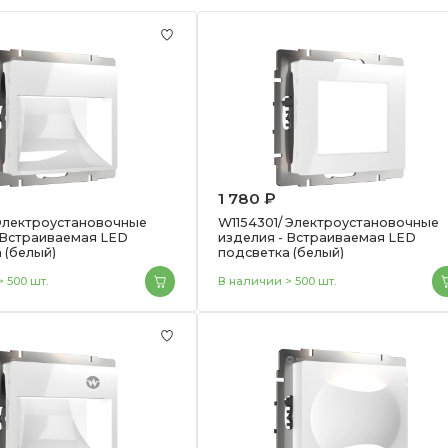
1 780 ₽
 Электроустановочные
W1154301/ Электроустановочные
 Встраиваемая LED
изделия - Встраиваемая LED
 (белый)
подсветка (белый)
 500 шт.
В наличии > 500 шт.