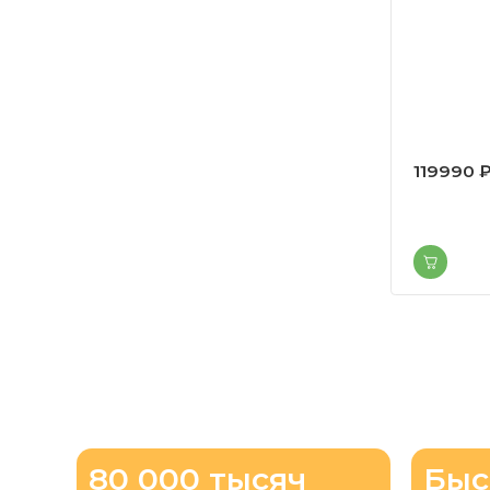
119990 
80 000 тысяч
Быс