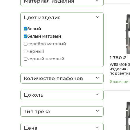
Материал изделия
Цвет изделия
белый
белый матовый
серебро матовый
черный
1 780 ₽
черный матовый
W1154101/
шампань
изделия -
подсветка
Количество плафонов
В наличии >
Цоколь
Тип трека
Цена