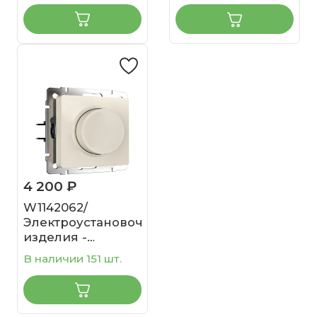
(айвори матовый)
4 200 ₽
W1142062/
Электроустановочные
изделия -
Диммер (айвори
В наличии 151 шт.
матовый)