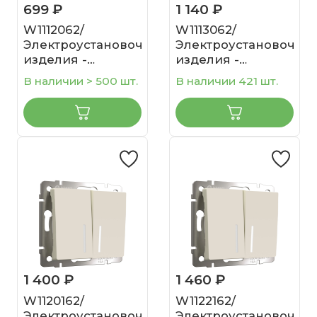
699 ₽
1 140 ₽
W1112062/
W1113062/
Электроустановочные
Электроустановочны
изделия -
изделия -
Выключатель
Перекрестный
В наличии > 500 шт.
В наличии 421 шт.
одноклавишный
выключатель
проходной
одноклавишный
(айвори матовый)
(айвори матовый)
1 400 ₽
1 460 ₽
W1120162/
W1122162/
Электроустановочные
Электроустановочны