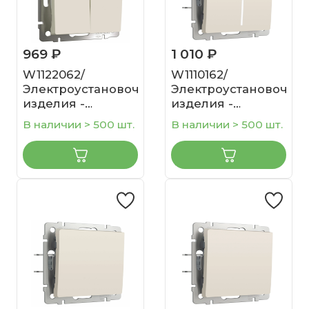
969 ₽
1 010 ₽
W1122062/
W1110162/
Электроустановочные
Электроустановочны
изделия -
изделия -
Выключатель
Выключатель
В наличии > 500 шт.
В наличии > 500 шт.
двухклавишный
одноклавишный
проходной
с подсветкой
(айвори матовый)
(айвори матовый)