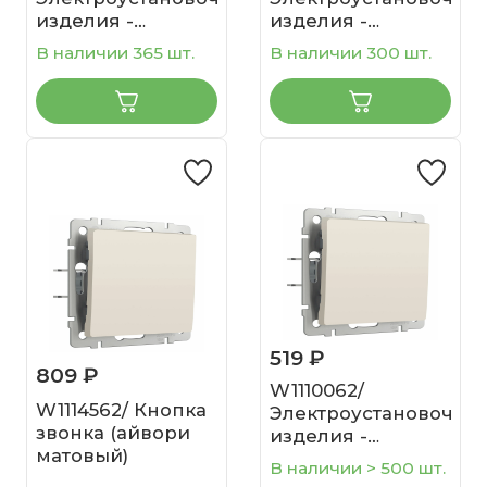
изделия -
изделия -
Выключатель
Выключатель
В наличии 365 шт.
В наличии 300 шт.
двухклавишный с
двухклавишный
подсветкой
проходной с
(айвори матовый)
подсветкой
(айвори матовый)
519 ₽
809 ₽
W1110062/
W1114562/ Кнопка
Электроустановочны
звонка (айвори
изделия -
матовый)
Выключатель
В наличии > 500 шт.
одноклавишный