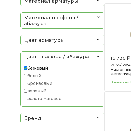
Материал арматуры
Материал плафона /
абажура
Цвет арматуры
Цвет плафона / абажура
16 780 ₽
7035/6WA 
бежевый
Настенный
металл/ак
белый
FELT
В наличии 1
бронзовый
зеленый
золото матовое
золотой
коричневый
Бренд
латунь
прозрачный