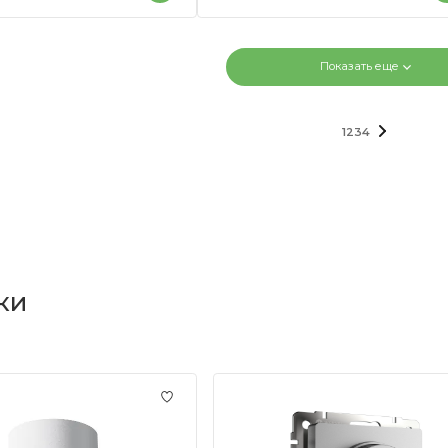
Показать еще
1
2
3
4
ки