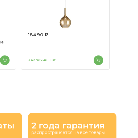
18490 ₽
37990
ые
й
В наличии 1 шт.
аты
2 года гарантия
распространяется на все товары