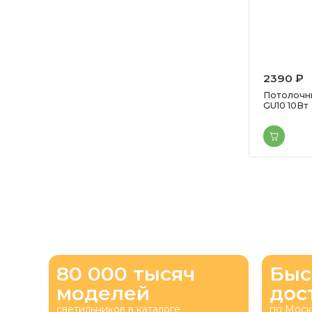
2390 ₽
Потолочны
GU10 10Вт
80 000 тысяч
Быс
моделей
дос
светильников в каталоге
по Моск