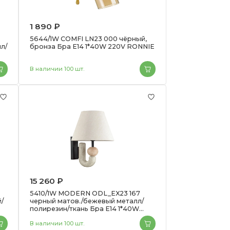
1 890 ₽
5644/1W COMFI LN23 000 чёрный,
л/
бронза Бра E14 1*40W 220V RONNIE
В наличии 100 шт.
15 260 ₽
5410/1W MODERN ODL_EX23 167
/
черный матов./бежевый металл/
полирезин/ткань Бра E14 1*40W
BAGEL
В наличии 100 шт.