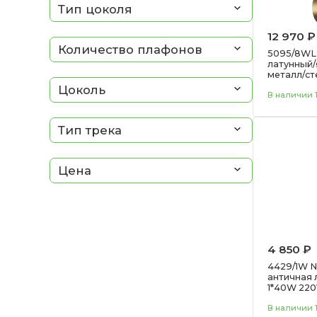
Тип цоколя
серебристый
серый
12 970 ₽
Количество плафонов
синий
5095/8WL 
латунный/
стальной
металл/ст
светильн
хром
Цоколь
В наличии 1
BRUCO
цветной
черный
Тип трека
янтарный
Цена
4 850 ₽
4429/1W 
античная 
1*40W 22
В наличии 1