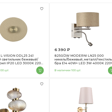
6 390 ₽
L-VISION ODL25 241
8250/2W MODERNI LN25 000
 светильник бежевый/
никель/бежевый, металл/текстил
рил IP20 LED 3000K 220V
бра Е14 40W+ LED 3W 4000K 220
NIKKI
00 шт.
В наличии 100 шт.