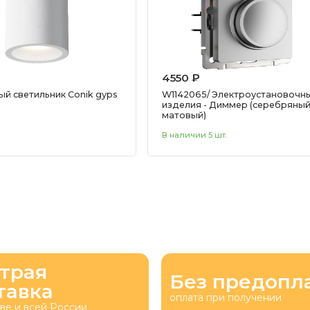
4550 ₽
й светильник Conik gyps
W1142065/ Электроустановочн
изделия - Диммер (серебряны
матовый)
В наличии 5 шт.
трая
Без предопл
тавка
оплата при получении
ве и всей России