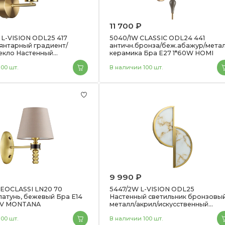
11 700 ₽
L-VISION ODL25 417
5040/1W CLASSIC ODL24 441
янтарный градиент/
античн.бронза/беж.абажур/метал
екло Настенный
керамика Бра E27 1*60W HOMI
ик LED 8W 4000K 932Лм
00 шт.
В наличии 100 шт.
9 990 ₽
NEOCLASSI LN20 70
5447/2W L-VISION ODL25
латунь, бежевый Бра E14
Настенный светильник бронзовый
0V MONTANA
металл/акрил/искусственный
алебастр IP20 2*G9 40W 220V
00 шт.
В наличии 100 шт.
TOSCANA