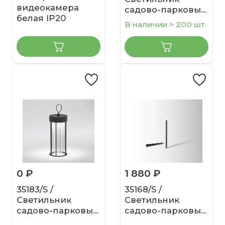
видеокамера
садово-парковый
белая IP20
Covert черный
В наличии > 200 шт.
0 ₽
1 880 ₽
35183/S /
35168/S /
Светильник
Светильник
садово-парковый
садово-парковый
Ritz черный
Lumos черный