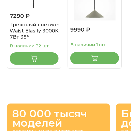
7290 ₽
Трековый светильник
9990 ₽
Waist Elasity 3000К
7Вт 38°
В наличии 1 шт.
В наличии 32 шт.
80 000 тысяч
Б
моделей
д