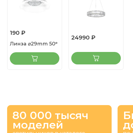
190 ₽
24990 ₽
Линза ⌀29mm 50°
80 000 тысяч
Б
моделей
д