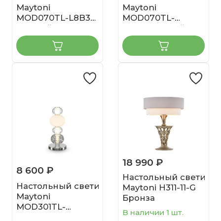
Maytoni
Maytoni
MOD070TL-L8B3K
MOD070TL-
Черный
L8W3K Белый
18 990 ₽
8 600 ₽
Настольный светиль
Настольный светильник
Maytoni H311-11-G
Maytoni
Бронза
MOD301TL-
В наличии 1 шт.
L18CH3K Хром