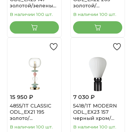
золотой/зеленый/
золотой/
белый/металл/
раноцветн.керамика/
В наличии 100 шт.
В наличии 100 шт.
керамика/ткань
абажур
Настольная
Настольная
лампа E27 1*40W
лампа E27 1*60W
CACTUS
4861/1TC CANDY
15 950 ₽
7 030 ₽
4855/1T CLASSIC
5418/1T MODERN
ODL_EX21 195
ODL_EX23 157
золото/
черный хром/
разноцветн./
белый матовый/
В наличии 100 шт.
В наличии 100 шт.
керамика/стекло
металл/стекло