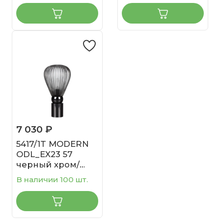
Настольная
Настольная
лампа E14 1*40W
лампа E14 1*40W
BIZET
ELICA
7 030 ₽
5417/1T MODERN
ODL_EX23 57
черный хром/
дымчатый/
В наличии 100 шт.
металл/стекло
Настольная
лампа E14 1*40W
ELICA