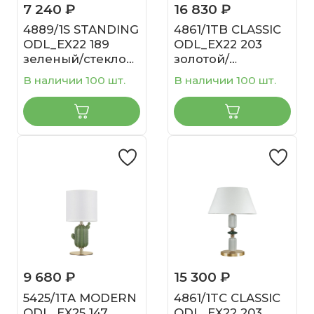
7 240 ₽
16 830 ₽
4889/1S STANDING
4861/1TB CLASSIC
ODL_EX22 189
ODL_EX22 203
зеленый/стекло
золотой/
Абажур для
раноцветн.керамика/
В наличии 100 шт.
В наличии 100 шт.
высокой лампы
абажур
TOWER
Настольная
лампа E27 1*60W
4861/1TB CANDY
9 680 ₽
15 300 ₽
5425/1TA MODERN
4861/1TC CLASSIC
ODL_EX25 147
ODL_EX22 203