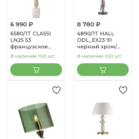
6 990 ₽
8 780 ₽
6580/1T CLASSI
4890/1T HALL
LN25 53
ODL_EX23 91
французское
черный хром/
золото, серый/
дымчатый/
В наличии 100 шт.
В наличии 100 шт.
белый металл,
металл/стекло
керамика/стекло
Настольная
Лампа
лампа E14 1*40W
настольная E14
NICOLE
1*40W 220V VIVIEN