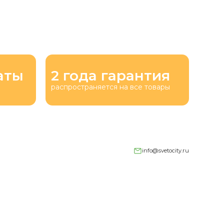
аты
2 года гарантия
распространяется на все товары
info@svetocity.ru