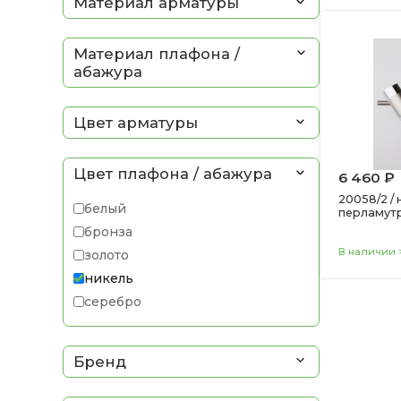
Материал арматуры
Материал плафона /
абажура
Цвет арматуры
Цвет плафона / абажура
6 460 ₽
20058/2 /
белый
перламут
бронза
В наличии >
золото
никель
серебро
хром
черный
Бренд
янтарный