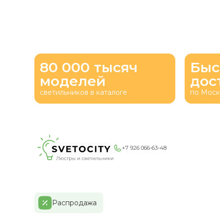
80 000 тысяч
Быс
моделей
дос
светильников в каталоге
по Моск
+7 926 066-63-48
Распродажа