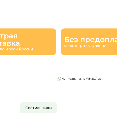
трая
Без предопл
тавка
оплата при получении
ве и всей России
Написать нам в WhatsApp
Светильники