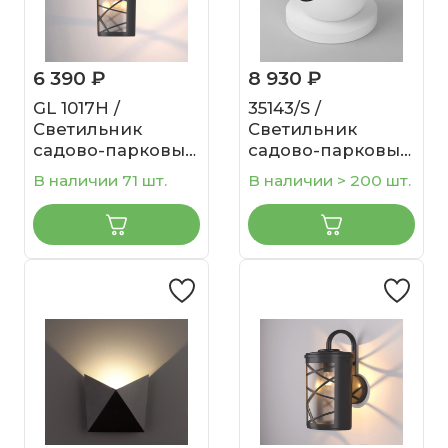
6 390 ₽
8 930 ₽
GL 1017H /
35143/S /
Светильник
Светильник
садово-парковый
садово-парковый
Premier H
со светодиодами
В наличии 71 шт.
В наличии > 200 шт.
черный
Ball LED белый