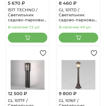
5 670 ₽
8 460 ₽
1517 TECHNO /
GL 1017D /
Светильник
Светильник
садово-парковый
садово-парковый
со светодиодами
Premier D
В наличии 72 шт.
В наличии 49 шт.
LED BATTERFLY
черный
черный
12 500 ₽
9 800 ₽
GL 1017F /
GL 1016F /
Светильник
Светильник