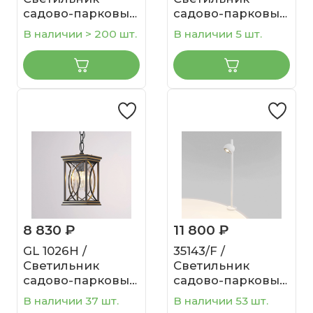
садово-парковый
садово-парковый
Premier F черный
Lepus F кофейное
В наличии > 200 шт.
В наличии 5 шт.
золото (GL 1016F)
8 830 ₽
11 800 ₽
GL 1026H /
35143/F /
Светильник
Светильник
садово-парковый
садово-парковый
Spica черное
со светодиодами
В наличии 37 шт.
В наличии 53 шт.
золото
Ball LED белый