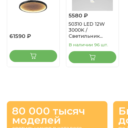
5580 ₽
50310 LED 12W
3000K /
61590 ₽
Светильник
подвесной
В наличии 96 шт.
светодиодный /
белый
80 000 тысяч
Б
моделей
д